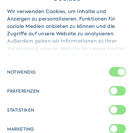
Ich habe die
Datenschutzbestimmung
zur
Wir verwenden Cookies, um Inhalte und
Kenntnis genommen.
Anzeigen zu personalisieren, Funktionen für
soziale Medien anbieten zu können und die
Absenden
Zugriffe auf unsere Website zu analysieren.
Außerdem geben wir Informationen zu Ihrer
Verwendung unserer Website an unsere Partner
für soziale Medien, Werbung und Analysen
weiter. Unsere Partner führen diese
Einwilligungsauswahl
Informationen möglicherweise mit weiteren
Verband Internationale
NOTWENDIG
Daten zusammen, die Sie ihnen bereitgestellt
Dienste e.V.
haben oder die sie im Rahmen Ihrer Nutzung
PRÄFERENZEN
der Dienste gesammelt haben.
Meckenheimer Allee 67-69, 53115
Bonn
STATISTIKEN
Telefon:
+49 228 908 99 10
MARKETING
Fax:
+49 228 908 99 10