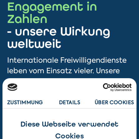
Engagement in
Zahlen
- unsere Wirkung
weltweit
Internationale Freiwilligendienste
leben vom Einsatz vieler. Unsere
Statistik zeigt, was unsere
Mitgliedsorganisationen jedes
Jahr gemeinsam bewegen - über
ZUSTIMMUNG
DETAILS
ÜBER COOKIES
Grenzen hinweg.
Diese Webseite verwendet
Zur vollständigen statistischen
Cookies
Erhebung