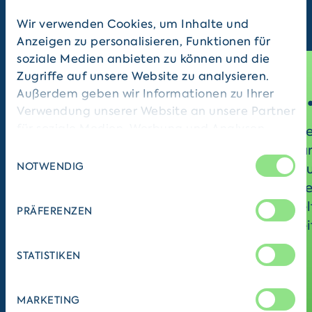
Wir verwenden Cookies, um Inhalte und
Anzeigen zu personalisieren, Funktionen für
soziale Medien anbieten zu können und die
Zugriffe auf unsere Website zu analysieren.
5.399
6
Außerdem geben wir Informationen zu Ihrer
Verwendung unserer Website an unsere Partner
für soziale Medien, Werbung und Analysen
internationale Freiwillige
int
weiter. Unsere Partner führen diese
waren 2024/25 weltweit im
war
Einwilligungsauswahl
Informationen möglicherweise mit weiteren
NOTWENDIG
Einsatz – in internationalen
Deu
Daten zusammen, die Sie ihnen bereitgestellt
Programmen wie IJFD und
übe
haben oder die sie im Rahmen Ihrer Nutzung
weltwärts Nord-Süd sowie
wel
PRÄFERENZEN
der Dienste gesammelt haben.
weiteren Formaten. Diese
wei
werden je nach Programm
STATISTIKEN
von unseren Mitgliedern
umgesetzt.
MARKETING