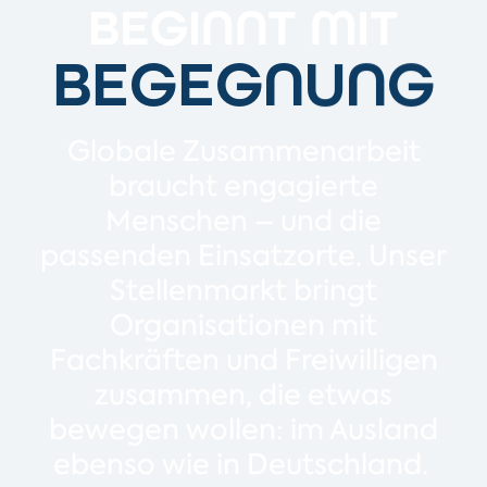
BEGINNT MIT
BEGE­GNUNG
Globale Zusammenarbeit
braucht engagierte
Menschen – und die
passenden Einsatzorte. Unser
Stellenmarkt bringt
Organisationen mit
Fachkräften und Freiwilligen
zusammen, die etwas
bewegen wollen:
im Ausland
ebenso wie in Deutschland.