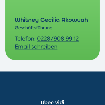
Whitney Cecilia Akowuah
Geschäftsführung
Telefon:
0228/908 99 12
Email schreiben
Über vidi